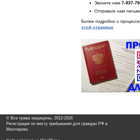
Звоните нам
7-937-79
Отправьте нам письмо
Более подробно о процесс
этой странице
© Все права защищены, 2012-2026
Регистрация по месту пребывания для граждан РФ в
Миллерово.