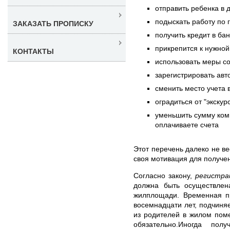
отправить ребенка в 
подыскать работу по 
ЗАКАЗАТЬ ПРОПИСКУ
получить кредит в ба
прикрепится к нужной
КОНТАКТЫ
использовать меры с
зарегистрировать авт
сменить место учета 
оградиться от "экскур
уменьшить сумму ком
оплачиваете счета
Этот перечень далеко не ве
своя мотивация для получе
Согласно закону,
регистра
должна быть осуществлен
жилплощади. Временная пр
восемнадцати лет, подчиняе
из родителей в жилом пом
обязательно.Иногда пол